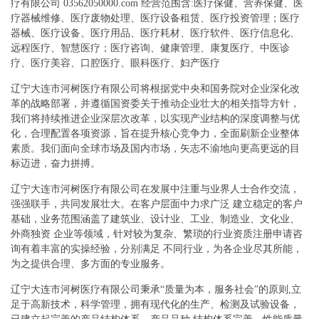
疗有限公司 03562050000.com 经营范围含:医疗保健、营养保健、医
疗器械维修、医疗废物处理、医疗设备租赁、医疗投资管理；医疗
器械、医疗设备、医疗用品、医疗耗材、医疗软件、医疗信息化、
远程医疗、智慧医疗；医疗咨询、健康管理、康复医疗、中医诊
疗、医疗美容、口腔医疗、眼科医疗、妇产医疗
辽宁大连市河树医疗有限公司将根据党中央和国务院对企业深化改
革的战略部署，并遵循国资委关于推动企业壮大的相关指导方针，
我们将持续推进企业深层次改革，以实现产业结构的深度调整与优
化，合理配置各项资源，旨在提升核心竞争力，全面刷新企业整体
素质。我们面向全球市场及国内市场，矢志不渝地向更高更远的目
标迈进，奋力拼搏。
辽宁大连市河树医疗有限公司在发展中注重与业界人士合作交流，
强强联手，共同发展壮大。在客户层面中力求广泛 建立稳定的客户
基础，业务范围涵盖了建筑业、设计业、工业、制造业、文化业、
外商独资 企业等领域，针对较为复杂、繁琐的行业资质注册申请咨
询有着丰富的实操经验，分别满足 不同行业，为各企业尽其所能，
为之提供合理、多方面的专业服务。
辽宁大连市河树医疗有限公司秉承“质量为本，服务社会”的原则,立
足于高新技术，科学管理，拥有现代化的生产、检测及试验设备，